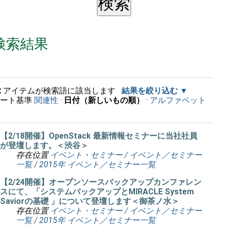
検索結果
2
アイテムが検索語に該当します
結果を絞り込む
ソート基準
関連性
·
日付（新しいもの順）
·
アルファベット
順
【2/18開催】OpenStack 最新情報セミナーに当社社員
が登壇します。＜渋谷＞
存在位置
イベント・セミナー
/
イベント／セミナー
一覧
/
2015年 イベント／セミナー一覧
【2/24開催】オープンソースバックアップカンファレン
スにて、「システムバックアップとMIRACLE System
Saviorの基礎 」について登壇します＜御茶ノ水＞
存在位置
イベント・セミナー
/
イベント／セミナー
一覧
/
2015年 イベント／セミナー一覧