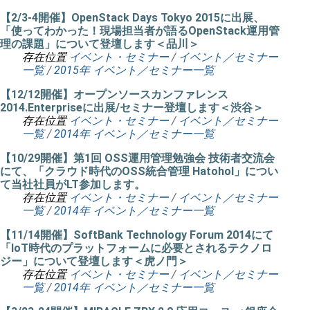
【2/3-4開催】OpenStack Days Tokyo 2015に出展、
「使ってわかった！現場担当者が語るOpenStack運用管
理の課題」について登壇します＜品川＞
存在位置
イベント・セミナー
/
イベント／セミナー
一覧
/
2015年 イベント／セミナー一覧
【12/12開催】オープンソースカンファレンス
2014.Enterpriseに出展/セミナー登壇します＜渋谷＞
存在位置
イベント・セミナー
/
イベント／セミナー
一覧
/
2014年 イベント／セミナー一覧
【10/29開催】第1回 OSS運用管理勉強会 技術者交流会
にて、「クラウド時代のOSS統合管理 Hatohol」につい
て当社社員がLT参加します。
存在位置
イベント・セミナー
/
イベント／セミナー
一覧
/
2014年 イベント／セミナー一覧
【11/14開催】SoftBank Technology Forum 2014にて
「IoT時代のプラットフォームに必要とされるテクノロ
ジー」について登壇します＜虎ノ門＞
存在位置
イベント・セミナー
/
イベント／セミナー
一覧
/
2014年 イベント／セミナー一覧