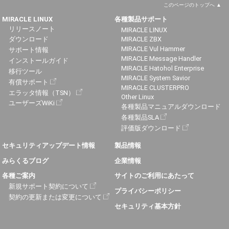
このページのトップへ
MIRACLE LINUX
各種製品サポート
リリースノート
MIRACLE LINUX
ダウンロード
MIRACLE ZBX
MIRACLE Vul Hammer
サポート情報
MIRACLE Message Handler
インストールガイド
MIRACLE Hatohol Enterprise
移行ツール
MIRACLE System Savior
有償サポート
MIRACLE CLUSTERPRO
エラッタ情報（TSN）
Other Linux
ユーザーズWiKi
各種製品マニュアルダウンロード
各種製品SLA
評価版ダウンロード
セキュリティアップデート情報
製品情報
みらくるブログ
企業情報
各種ご案内
サイトのご利用にあたって
新規サポート契約について
プライバシーポリシー
契約の更新または変更について
セキュリティ基本方針