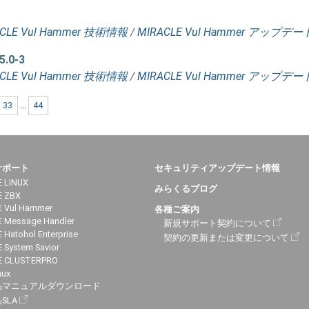
CLE Vul Hammer 技術情報
/
MIRACLE Vul Hammer アップデ
5.0-3
CLE Vul Hammer 技術情報
/
MIRACLE Vul Hammer アップデ
33
...
44
サポート
セキュリティアップデート情報
 LINUX
みらくるブログ
E ZBX
 Vul Hammer
各種ご案内
 Message Handler
新規サポート契約について
 Hatohol Enterprise
契約の更新または変更について
 System Savior
E CLUSTERPRO
nux
品マニュアルダウンロード
SLA