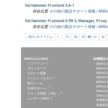
Vul Hammer Frontend 3.6-1
存在位置
その他の製品サポート情報
/
MIRA
Vul Hammer Frontend 4.99-3, Manager, Proxy 
存在位置
その他の製品サポート情報
/
MIRA
« 前の 10 アイテム
1
...
27
28
29
30
31
32
MIRACLE LINUX
各種製品
リリースノート
MIRACLE
ダウンロード
MIRACL
MIRACLE
サポート情報
MIRACLE
インストールガイド
MIRACLE
移行ツール
MIRACLE
有償サポート
MIRACL
エラッタ情報（TSN）
Other Li
ユーザーズWiKi
各種製
各種製品