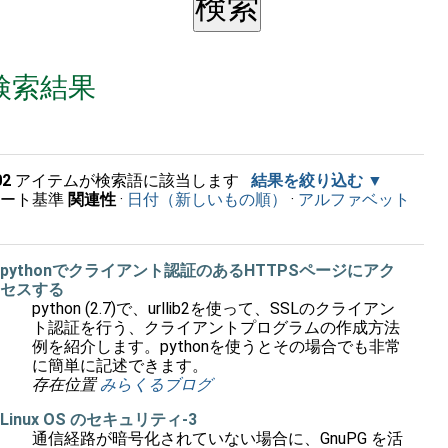
検索結果
02
アイテムが検索語に該当します
結果を絞り込む
ソート基準
関連性
·
日付（新しいもの順）
·
アルファベット
順
pythonでクライアント認証のあるHTTPSページにアク
セスする
python (2.7)で、urllib2を使って、SSLのクライアン
ト認証を行う、クライアントプログラムの作成方法
例を紹介します。pythonを使うとその場合でも非常
に簡単に記述できます。
存在位置
みらくるブログ
Linux OS のセキュリティ-3
通信経路が暗号化されていない場合に、GnuPG を活