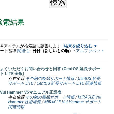
検索結果
34
アイテムが検索語に該当します
結果を絞り込む
ソート基準
関連性
·
日付（新しいもの順）
·
アルファベット
順
よくいただくお問い合わせと回答 (CentOS 延長サポー
ト LITE 全般)
存在位置
その他の製品サポート情報
/
CentOS 延長
サポート LITE
/
CentOS 延長サポート LITE 関連情報
Vul Hammer V5マニュアル正誤表
存在位置
その他の製品サポート情報
/
MIRACLE Vul
Hammer 技術情報
/
MIRACLE Vul Hammer サポート
関連情報