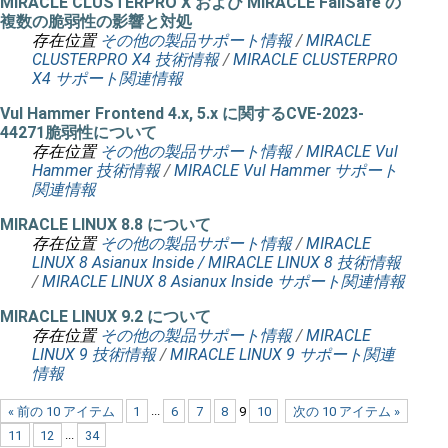
MIRACLE CLUSTERPRO X および MIRACLE FailSafe の
複数の脆弱性の影響と対処
存在位置
その他の製品サポート情報
/
MIRACLE
CLUSTERPRO X4 技術情報
/
MIRACLE CLUSTERPRO
X4 サポート関連情報
Vul Hammer Frontend 4.x, 5.x に関するCVE-2023-
44271脆弱性について
存在位置
その他の製品サポート情報
/
MIRACLE Vul
Hammer 技術情報
/
MIRACLE Vul Hammer サポート
関連情報
MIRACLE LINUX 8.8 について
存在位置
その他の製品サポート情報
/
MIRACLE
LINUX 8 Asianux Inside / MIRACLE LINUX 8 技術情報
/
MIRACLE LINUX 8 Asianux Inside サポート関連情報
MIRACLE LINUX 9.2 について
存在位置
その他の製品サポート情報
/
MIRACLE
LINUX 9 技術情報
/
MIRACLE LINUX 9 サポート関連
情報
« 前の 10 アイテム
1
...
6
7
8
9
10
次の 10 アイテム »
11
12
...
34