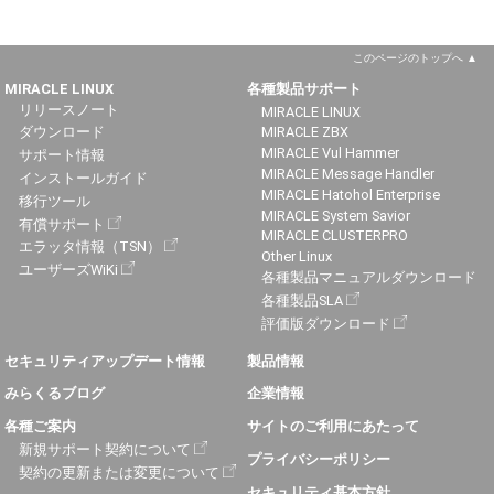
このページのトップへ
MIRACLE LINUX
各種製品サポート
リリースノート
MIRACLE LINUX
ダウンロード
MIRACLE ZBX
MIRACLE Vul Hammer
サポート情報
MIRACLE Message Handler
インストールガイド
MIRACLE Hatohol Enterprise
移行ツール
MIRACLE System Savior
有償サポート
MIRACLE CLUSTERPRO
エラッタ情報（TSN）
Other Linux
ユーザーズWiKi
各種製品マニュアルダウンロード
各種製品SLA
評価版ダウンロード
セキュリティアップデート情報
製品情報
みらくるブログ
企業情報
各種ご案内
サイトのご利用にあたって
新規サポート契約について
プライバシーポリシー
契約の更新または変更について
セキュリティ基本方針