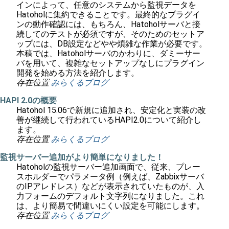
インによって、任意のシステムから監視データを
Hatoholに集約できることです。最終的なプラグイ
ンの動作確認には、もちろん、Hatoholサーバと接
続してのテストが必須ですが、そのためのセットア
ップには、DB設定などやや煩雑な作業が必要です。
本稿では、Hatoholサーバのかわりに、ダミーサー
バを用いて、複雑なセットアップなしにプラグイン
開発を始める方法を紹介します。
存在位置
みらくるブログ
HAPI 2.0の概要
Hatohol 15.06で新規に追加され、安定化と実装の改
善が継続して行われているHAPI2.0について紹介し
ます。
存在位置
みらくるブログ
監視サーバー追加がより簡単になりました！
Hatoholの監視サーバー追加画面で、従来、プレー
スホルダーでパラメータ例（例えば、Zabbixサーバ
のIPアレドレス）などが表示されていたものが、入
力フォームのデフォルト文字列になりました。これ
は、より簡易で間違いにくい設定を可能にします。
存在位置
みらくるブログ