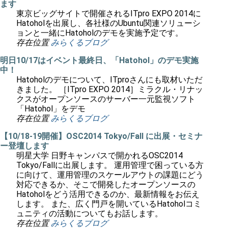
ます
東京ビッグサイトで開催されるITpro EXPO 2014に
Hatoholを出展し、各社様のUbuntu関連ソリューシ
ョンと一緒にHatoholのデモを実施予定です。
存在位置
みらくるブログ
明日10/17はイベント最終日、「Hatohol」のデモ実施
中！
Hatoholのデモについて、ITproさんにも取材いただ
きました。 ［ITpro EXPO 2014］ミラクル・リナッ
クスがオープンソースのサーバー一元監視ソフト
「Hatohol」をデモ
存在位置
みらくるブログ
【10/18-19開催】OSC2014 Tokyo/Fall に出展・セミナ
ー登壇します
明星大学 日野キャンパスで開かれるOSC2014
Tokyo/Fallに出展します。 運用管理で困っている方
に向けて、運用管理のスケールアウトの課題にどう
対応できるか、そこで開発したオープンソースの
Hatoholをどう活用できるのか、最新情報をお伝え
します。 また、広く門戸を開いているHatoholコミ
ュニティの活動についてもお話します。
存在位置
みらくるブログ