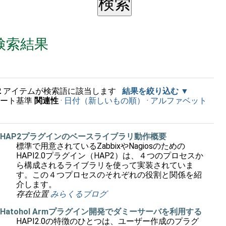
検索結果
2
アイテムが検索語に該当します
結果を絞り込む
ソート基準
関連性
·
日付（新しいもの順）
·
アルファベット
順
HAP2プラグインのベースライブラリ動作概要
標準で用意されているZabbixやNagiosのための
HAPI2.0プラグイン（HAP2）は、４つのプロセスか
ら構成されるライブラリを使って実装されていま
す。この４つプロセスのそれぞれの役割と関係を紹
介します。
存在位置
みらくるブログ
Hatohol Armプラグイン開発でダミーサーバを利用する
HAPI2.0の特徴のひとつは、ユーザー作成のプラグ