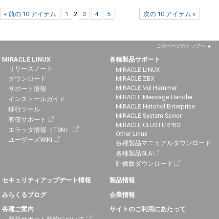
« 前の 10 アイテム
1
2
3
4
5
次の 10 アイテム »
このページのトップへ
MIRACLE LINUX
各種製品サポート
リリースノート
MIRACLE LINUX
ダウンロード
MIRACLE ZBX
MIRACLE Vul Hammer
サポート情報
MIRACLE Message Handler
インストールガイド
MIRACLE Hatohol Enterprise
移行ツール
MIRACLE System Savior
有償サポート
MIRACLE CLUSTERPRO
エラッタ情報（TSN）
Other Linux
ユーザーズWiKi
各種製品マニュアルダウンロード
各種製品SLA
評価版ダウンロード
セキュリティアップデート情報
製品情報
みらくるブログ
企業情報
各種ご案内
サイトのご利用にあたって