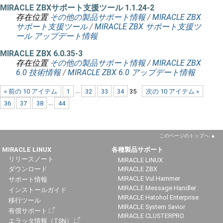
MIRACLE ZBXサポート支援ツール 1.1.24-2
存在位置
その他の製品サポート情報
/
MIRACLE ZBX
サポート支援ツール
/
MIRACLE ZBX サポート支援ツ
ール アップデート情報
MIRACLE ZBX 6.0.35-3
存在位置
その他の製品サポート情報
/
MIRACLE ZBX
6.0 技術情報
/
MIRACLE ZBX 6.0 アップデート情報
« 前の 10 アイテム
1
...
32
33
34
35
次の 10 アイテム »
36
37
38
...
44
このページのトップへ
MIRACLE LINUX
各種製品サポート
リリースノート
MIRACLE LINUX
ダウンロード
MIRACLE ZBX
MIRACLE Vul Hammer
サポート情報
MIRACLE Message Handler
インストールガイド
MIRACLE Hatohol Enterprise
移行ツール
MIRACLE System Savior
有償サポート
MIRACLE CLUSTERPRO
エラッタ情報（TSN）