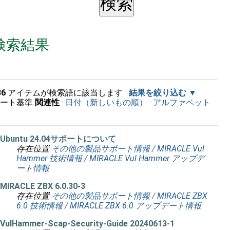
検索結果
36
アイテムが検索語に該当します
結果を絞り込む
ソート基準
関連性
·
日付（新しいもの順）
·
アルファベット
順
Ubuntu 24.04サポートについて
存在位置
その他の製品サポート情報
/
MIRACLE Vul
Hammer 技術情報
/
MIRACLE Vul Hammer アップデ
ート情報
MIRACLE ZBX 6.0.30-3
存在位置
その他の製品サポート情報
/
MIRACLE ZBX
6.0 技術情報
/
MIRACLE ZBX 6.0 アップデート情報
VulHammer-Scap-Security-Guide 20240613-1