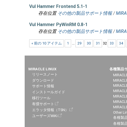
Vul Hammer Frontend 5.1-1
存在位置
その他の製品サポート情報
/
MIRA
Vul Hammer PyWinRM 0.8-1
存在位置
その他の製品サポート情報
/
MIRA
« 前の 10 アイテム
1
...
29
30
31
32
33
34
MIRACLE LINUX
各種製品
リリースノート
MIRACLE
ダウンロード
MIRACL
MIRACLE
サポート情報
MIRACLE
インストールガイド
MIRACLE
移行ツール
MIRACLE
有償サポート
MIRACL
エラッタ情報（TSN）
Other Li
ユーザーズWiKi
各種製
各種製品