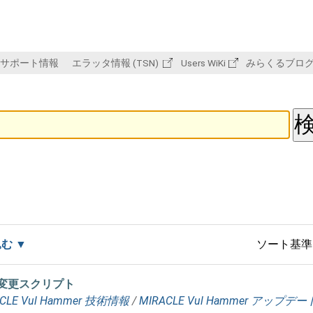
サポート情報
エラッタ情報 (TSN)
Users WiKi
みらくるブロ
込む
ソート基準
のURL変更スクリプト
CLE Vul Hammer 技術情報
/
MIRACLE Vul Hammer アップデ