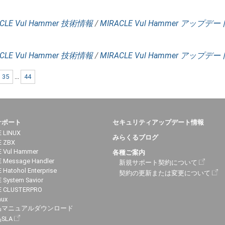
CLE Vul Hammer 技術情報
/
MIRACLE Vul Hammer アップデ
CLE Vul Hammer 技術情報
/
MIRACLE Vul Hammer アップデ
35
...
44
サポート
セキュリティアップデート情報
 LINUX
みらくるブログ
E ZBX
 Vul Hammer
各種ご案内
 Message Handler
新規サポート契約について
 Hatohol Enterprise
契約の更新または変更について
 System Savior
E CLUSTERPRO
nux
品マニュアルダウンロード
SLA