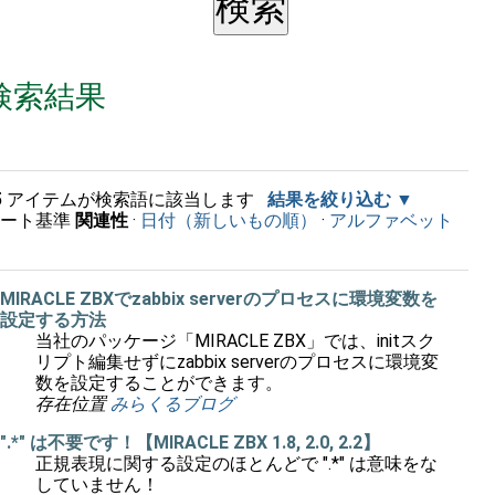
検索結果
5
アイテムが検索語に該当します
結果を絞り込む
ソート基準
関連性
·
日付（新しいもの順）
·
アルファベット
順
MIRACLE ZBXでzabbix serverのプロセスに環境変数を
設定する方法
当社のパッケージ「MIRACLE ZBX」では、initスク
リプト編集せずにzabbix serverのプロセスに環境変
数を設定することができます。
存在位置
みらくるブログ
".*" は不要です！【MIRACLE ZBX 1.8, 2.0, 2.2】
正規表現に関する設定のほとんどで ".*" は意味をな
していません！