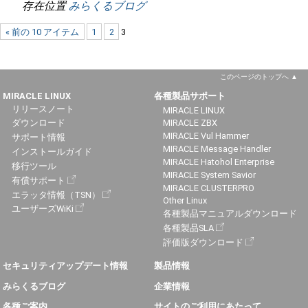
存在位置
みらくるブログ
« 前の 10 アイテム
1
2
3
このページのトップへ
MIRACLE LINUX
各種製品サポート
リリースノート
MIRACLE LINUX
ダウンロード
MIRACLE ZBX
MIRACLE Vul Hammer
サポート情報
MIRACLE Message Handler
インストールガイド
MIRACLE Hatohol Enterprise
移行ツール
MIRACLE System Savior
有償サポート
MIRACLE CLUSTERPRO
エラッタ情報（TSN）
Other Linux
ユーザーズWiKi
各種製品マニュアルダウンロード
各種製品SLA
評価版ダウンロード
セキュリティアップデート情報
製品情報
みらくるブログ
企業情報
各種ご案内
サイトのご利用にあたって